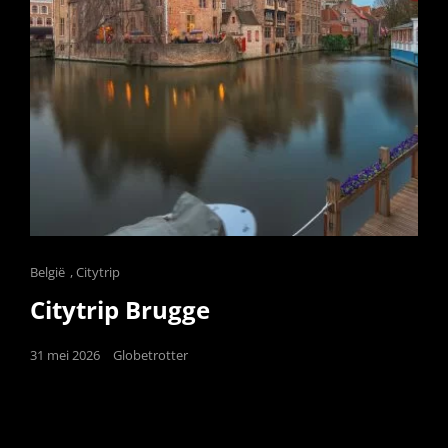
Cat
België
,
Citytrip
Links
Citytrip Brugge
Posted
31 mei 2026
Globetrotter
on