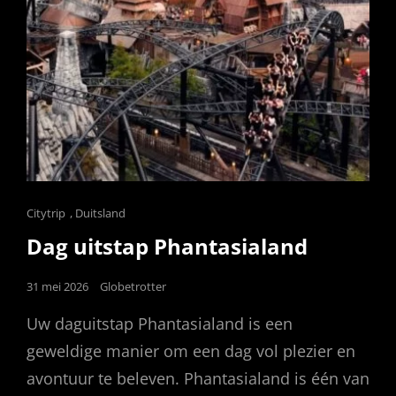
Cat
Citytrip
,
Duitsland
Links
Dag uitstap Phantasialand
Posted
31 mei 2026
Globetrotter
on
Uw daguitstap Phantasialand is een
geweldige manier om een dag vol plezier en
avontuur te beleven. Phantasialand is één van