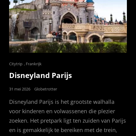
Cat
Citytrip
,
Frankrijk
Links
Disneyland Parijs
Posted
31 mei 2026
Globetrotter
on
Disneyland Parijs is het grootste walhalla
voor kinderen en volwassenen die plezier
zoeken. Het pretpark ligt ten zuiden van Parijs
en is gemakkelijk te bereiken met de trein,