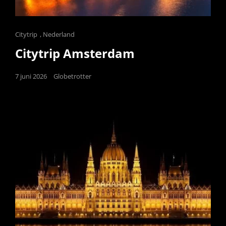
Cat
Citytrip
,
Nederland
Links
Citytrip Amsterdam
Posted
7 juni 2026
Globetrotter
on