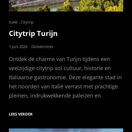
Cat
Italië
,
Citytrip
Links
Citytrip Turijn
Posted
1 juni 2026
Globetrotter
on
Ontdek de charme van Turijn tijdens een
veelzijdige citytrip vol cultuur, historie en
Italiaanse gastronomie. Deze elegante stad in
het noorden van Italië verrast met prachtige
pleinen, indrukwekkende paleizen en
CITYTRIP
LEES VERDER
TURIJN