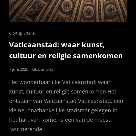
Cat
Citytrip
,
Italië
Links
Vaticaanstad: waar kunst,
cultuur en religie samenkomen
Posted
7 juni 2026
Globetrotter
on
Het wonderbaarlijke Vaticaanstad: waar
kunst, cultuur en religie samenkomen Het
ontstaan van Vaticaanstad Vaticaanstad, een
kleine, onafhankelijke stadstaat gelegen in
het hart van Rome, is een van de meest
fascinerende