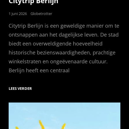
Citytrip Berlijn
Posted
1 juni 2026
Globetrotter
on
Citytrip Berlijn is een geweldige manier om te
ontsnappen aan het dagelijkse leven. De stad
biedt een overweldigende hoeveelheid
historische bezienswaardigheden, prachtige
winkelstraten en ongeëvenaarde cultuur.
Berlijn heeft een centraal
CITYTRIP
LEES VERDER
BERLIJN