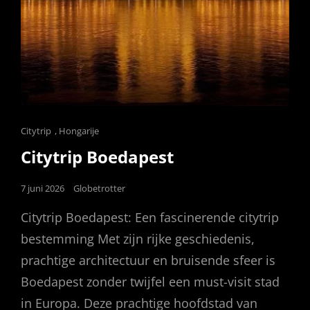
Cat
Citytrip
,
Hongarije
Links
Citytrip Boedapest
Posted
7 juni 2026
Globetrotter
on
Citytrip Boedapest: Een fascinerende citytrip
bestemming Met zijn rijke geschiedenis,
prachtige architectuur en bruisende sfeer is
Boedapest zonder twijfel een must-visit stad
in Europa. Deze prachtige hoofdstad van