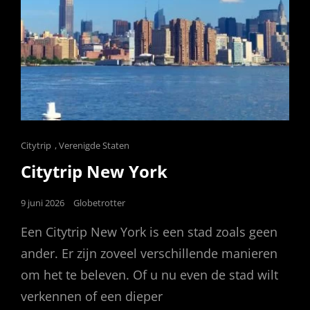
Cat
Citytrip
,
Verenigde Staten
Links
Citytrip New York
Posted
9 juni 2026
Globetrotter
on
Een Citytrip New York is een stad zoals geen
ander. Er zijn zoveel verschillende manieren
om het te beleven. Of u nu even de stad wilt
verkennen of een dieper