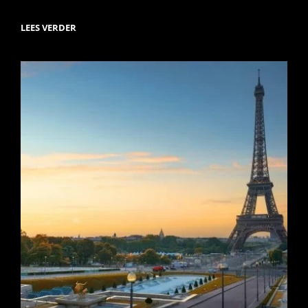
VATICAANSTAD:
LEES VERDER
WAAR
KUNST,
CULTUUR
EN
RELIGIE
SAMENKOMEN