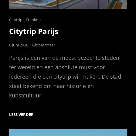
Cat
Citytrip
,
Frankrijk
Links
Citytrip Parijs
Posted
6 juni 2026
Globetrotter
on
Parijs is een van de meest bezochte steden
ter wereld en een absolute must voor
iedereen die een citytrip wil maken. De stad
staat bekend om haar historie en
kunstcultuur.
CITYTRIP
LEES VERDER
PARIJS