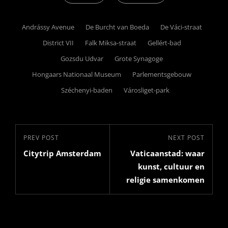
Tags,
Andrássy Avenue
De Burcht van Boeda
De Váci-straat
District VII
Falk Miksa-straat
Gellért-bad
Gozsdu Udvar
Grote Synagoge
Hongaars Nationaal Museum
Parlementsgebouw
Széchenyi-baden
Városliget-park
Bericht
Previous
PREV POST
Next
NEXT POST
navigatie
Citytrip Amsterdam
Vaticaanstad: waar
Post
Post
kunst, cultuur en
religie samenkomen