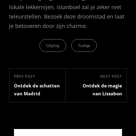
lokale lekkernijen, Istanboel zal je zeker niet
teleurstellen. Bezoek deze droomstad en laat
je betoveren door zijn charme.
Categories
Citytrip
Turkije
Bericht
Previous
PREV POST
Next
NEXT POST
navigatie
Ontdek de schatten
Ontdek de magie
Post
Post
van Madrid
van Lissabon