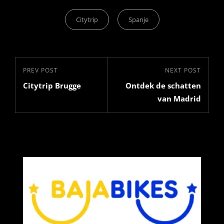
Categories
Citytrip
Spanje
Bericht
Previous
PREV POST
Next
NEXT POST
navigatie
Citytrip Brugge
Ontdek de schatten
Post
Post
van Madrid