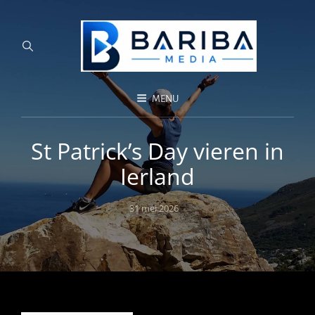
MENU
St Patrick’s Day vieren in
Ierland
Posted
31 mei 2026
on