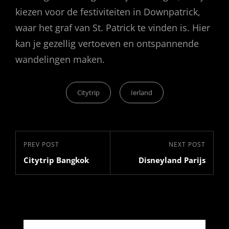
kiezen voor de festiviteiten in Downpatrick,
waar het graf van St. Patrick te vinden is. Hier
kan je gezellig vertoeven en ontspannende
wandelingen maken.
Categories
Citytrip
Ierland
Bericht
Previous
PREV POST
Next
NEXT POST
navigatie
Citytrip Bangkok
Disneyland Parijs
Post
Post